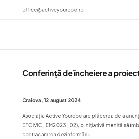
Skip
office@activeyourope.ro
to
content
Conferință de încheiere a proiect
View
Larger
Craiova, 12 august 2024
Image
Asociația Active Yourope are plăcerea de a anunța
EFCIVIC_EM2023_02), o inițiativă menită să îmbună
contracararea dezinformării.