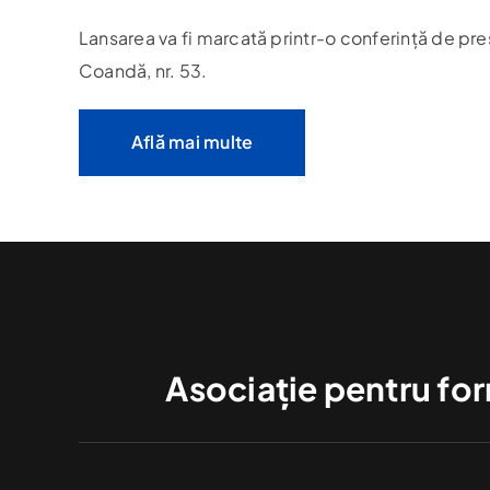
Lansarea va fi marcată printr-o conferință de pre
Coandă, nr. 53.
Află mai multe
Asociație pentru form