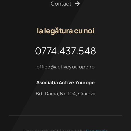
Contact
Ia legătura cu noi
0774.437.548
office@activeyourope.ro
Asociația Active Yourope
Bd. Dacia, Nr. 104, Craiova