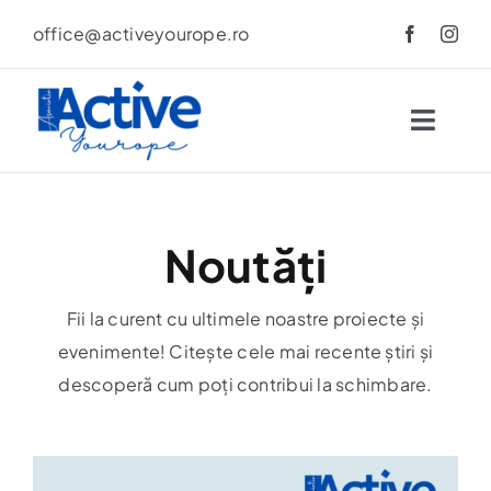
Skip
office@activeyourope.ro
to
content
Toggl
Navig
Despre
Noutăți
Proiecte
Fii la curent cu ultimele noastre proiecte și
Cursuri
evenimente! Citește cele mai recente știri și
descoperă cum poți contribui la schimbare.
Implică-te
Noutăți