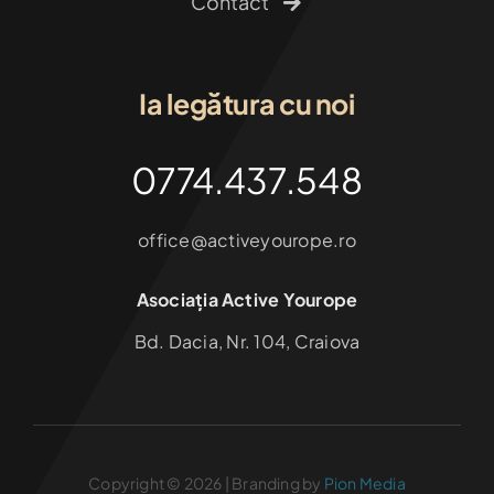
Contact
Ia legătura cu noi
0774.437.548
office@activeyourope.ro
Asociația Active Yourope
Bd. Dacia, Nr. 104, Craiova
Copyright © 2026 | Branding by
Pion Media