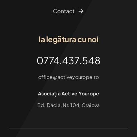
Contact
Ia legătura cu noi
0774.437.548
office@activeyourope.ro
Asociația Active Yourope
Bd. Dacia, Nr. 104, Craiova