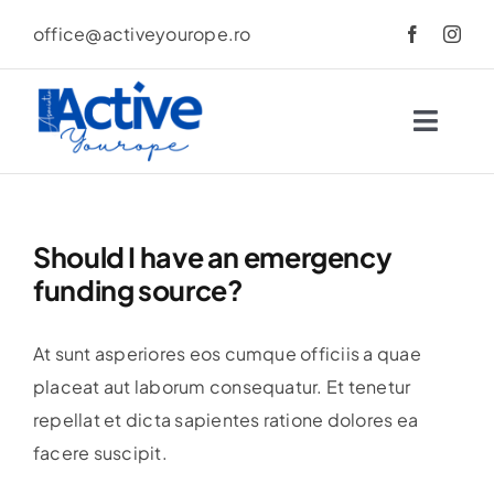
Skip
office@activeyourope.ro
to
content
Toggl
Navig
Despre
Should I have an emergency
Proiecte
funding source?
Cursuri
At sunt asperiores eos cumque officiis a quae
placeat aut laborum consequatur. Et tenetur
Implică-te
repellat et dicta sapientes ratione dolores ea
facere suscipit.
Noutăți