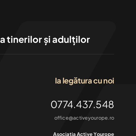
tinerilor și adulților
Ia legătura cu noi
0774.437.548
office@activeyourope.ro
Asociația Active Yourope