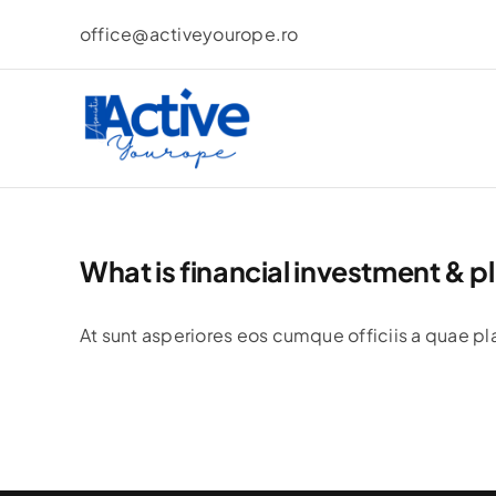
Skip
office@activeyourope.ro
to
content
What is financial investment & p
At sunt asperiores eos cumque officiis a quae pl