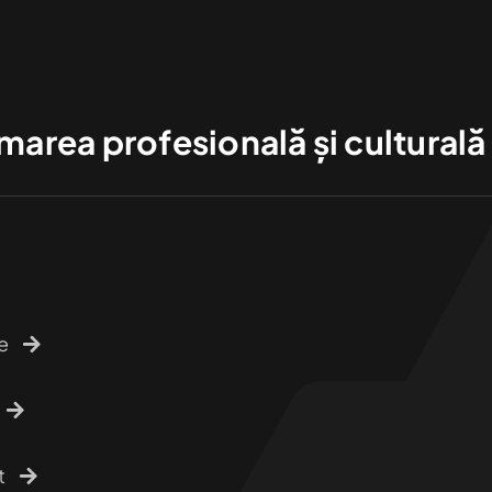
area profesională și culturală a 
e
t